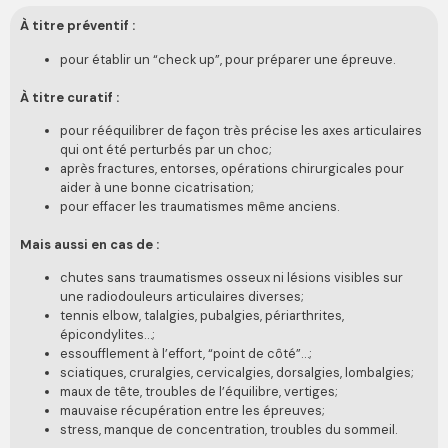
À titre préventif :
pour établir un “check up”, pour préparer une épreuve.
À titre curatif :
pour rééquilibrer de façon très précise les axes articulaires
qui ont été perturbés par un choc;
après fractures, entorses, opérations chirurgicales pour
aider à une bonne cicatrisation;
pour effacer les traumatismes même anciens.
Mais aussi en cas de :
chutes sans traumatismes osseux ni lésions visibles sur
une radiodouleurs articulaires diverses;
tennis elbow, talalgies, pubalgies, périarthrites,
épicondylites…;
essoufflement à l’effort, “point de côté”…;
sciatiques, cruralgies, cervicalgies, dorsalgies, lombalgies;
maux de tête, troubles de l’équilibre, vertiges;
mauvaise récupération entre les épreuves;
stress, manque de concentration, troubles du sommeil.