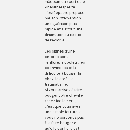
médecin du sport et le
kinésithérapeute.
L’ostéopathe propose
par son intervention
une guérison plus
rapide et surtout une
diminution du risque
de récidive.
Les signes d’une
entorse sont :
l’enflure, la douleur, les
ecchymoses et la
difficulté à bouger la
cheville après le
traumatisme.
Si vous arrivez à faire
bouger votre cheville
assez facilement,
c’est que vous avez
une simple foulure. Si
vous ne parvenez pas
à la faire bouger et
qu’elle gonfle, c’est